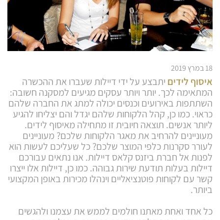
18 במרץ 2019
איסוף לידים
יתבצע על ידי דיילות שעברו את ההכשרה
המתאימה לכך. יותר ויותר עסקים מגיעים למסקנה חשובה:
השתתפות באירועים וכנסים יכולה למתג את החברה שלהם
כראוי. כמו כן, קהל הלקוחות שלהם יגדל והם יצליחו להגיע
ליותר אנשים. תוצאה חיובית זו מתחילה מאיסוף לידים.
מעוניינים להרחיב את מאגר הלקוחות שלכם? מעוניינים
לעורר סקרנות כלפי המוצר שלכם? כל שעליכם לעשות הוא
לפנות אל חברת ביזנס קלאס דיילות. אנו נתאים עבורכם
דיילות בעלות תודעת שירות גבוהה. כמו כן, דיילות אלו ייצרו
קשר עם לקוחות פוטנציאליים וינהלו מכירות באופן המקצועי
ביותר.
כל אחד ואחת מאתנו חולמים לממש את עצמנו ולהגשים