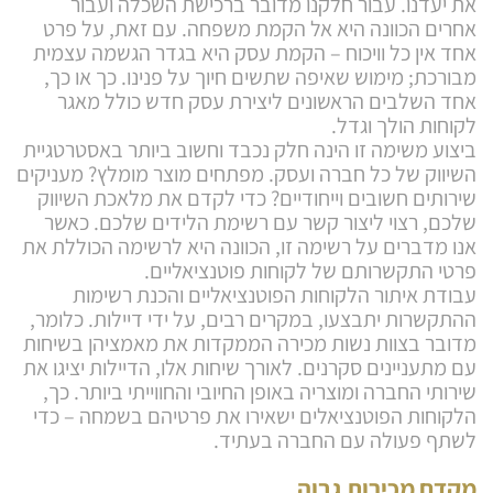
את יעדנו. עבור חלקנו מדובר ברכישת השכלה ועבור
אחרים הכוונה היא אל הקמת משפחה. עם זאת, על פרט
אחד אין כל וויכוח – הקמת עסק היא בגדר הגשמה עצמית
מבורכת; מימוש שאיפה שתשים חיוך על פנינו. כך או כך,
אחד השלבים הראשונים ליצירת עסק חדש כולל מאגר
לקוחות הולך וגדל.
ביצוע משימה זו הינה חלק נכבד וחשוב ביותר באסטרטגיית
השיווק של כל חברה ועסק. מפתחים מוצר מומלץ? מעניקים
שירותים חשובים וייחודיים? כדי לקדם את מלאכת השיווק
שלכם, רצוי ליצור קשר עם רשימת הלידים שלכם. כאשר
אנו מדברים על רשימה זו, הכוונה היא לרשימה הכוללת את
פרטי התקשרותם של לקוחות פוטנציאליים.
עבודת איתור הלקוחות הפוטנציאליים והכנת רשימות
ההתקשרות יתבצעו, במקרים רבים, על ידי דיילות. כלומר,
מדובר בצוות נשות מכירה הממקדות את מאמציהן בשיחות
עם מתעניינים סקרנים. לאורך שיחות אלו, הדיילות יציגו את
שירותי החברה ומוצריה באופן החיובי והחווייתי ביותר. כך,
הלקוחות הפוטנציאלים ישאירו את פרטיהם בשמחה – כדי
לשתף פעולה עם החברה בעתיד.
מקדם מכירות גבוה