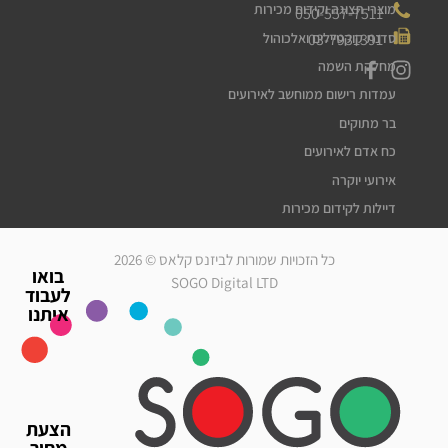
מוצרי תצוגה וקידום מכירות
050-557-7511
03-7931391
סדנת קוקטיילים ואלכוהול
מחלקת השמה
עמדות רישום ממוחשב לאירועים
בר מתוקים
כח אדם לאירועים
אירועי יוקרה
דיילות לקידום מכירות
דיילות דוגמניות
כל הזכויות שמורות לביזנס קלאס © 2026
מלצרים לאירועים
בואו
SOGO Digital LTD
לעבוד
סדרנים לאירועים
איתנו
חברת אבטחה לאירועים
מארחות לאירועים
עוזרי הפקה
גיוס עובדים זמניים
הצעת
כח אדם לאירועים