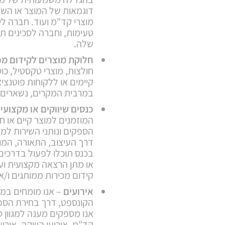
דוגמאות של המוצר או השיר
מוצרי קד"מ ועוד. חברה ל
טעימות, וחברה לסכינים תו
שלה.
חלוקת מוצרים לקידום מכ
חולצות, מוצרי טקסטיל, כוסו
קיימים או ללקוחות פוטנצ
במרבית המקרים, נשארים א
כנסים שיווקים או מקצועיי
המוזמנים למוצר קיים או
הספקים ונותני השירות למט
דרך העיצוב, התאורה, המוס
בכנס תוכלו לפעול בדרכים 
או מתן הרצאה מקצועית ועד
קידום מכירות ממותגים ו/או
אירועים
– אנו מומחים במ
הקונספט, דרך בחירת הספקי
אנו מספקים מענה למגוון סו
קד"מ, אירועי השקה, אירועי 