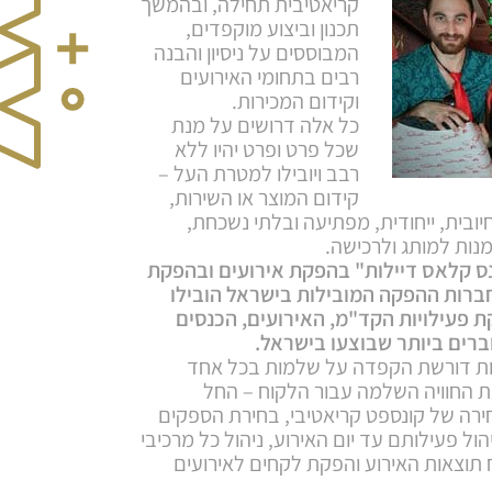
קריאטיבית תחילה, ובהמשך
תכנון וביצוע מוקפדים,
המבוססים על ניסיון והבנה
רבים בתחומי האירועים
וקידום המכירות.
כל אלה דרושים על מנת
שכל פרט ופרט יהיו ללא
רבב ויובילו למטרת העל –
קידום המוצר או השירות,
 חיובית, ייחודית, מפתיעה ובלתי נשכחת,
נות למותג ולרכישה.
זנס קלאס דיילות" בהפקת אירועים ובהפקת
ברות ההפקה המובילות בישראל הובילו
ת פעילויות הקד"מ, האירועים, הכנסים
רים ביותר שבוצעו בישראל.
כות דורשת הקפדה על שלמות בכל אחד
 החוויה השלמה עבור הלקוח – החל
ירה של קונספט קריאטיבי, בחירת הספקים
הול פעילותם עד יום האירוע, ניהול כל מרכיבי
 תוצאות האירוע והפקת לקחים לאירועים