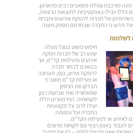
הינה מורכבת וגוזלת משאבים רבים מהארגון.
הללו יובילו באפקטיביות לתוצאות הרצויות,
בשירותיהן של חברות להפקת אירועים וחברות
כיצד תדעו כי החברה שבחרתם תספק מענה
ה לשלמות
חיפוש פשוט בגוגל מעלה
שפע רב של חברות הפקת
אירועים ופעילויות קד"מ, אך
בבואכם לבחור חברה
להפקת אירוע, כנס, תערוכה
או פעילות קד"מ חשוב כי
תבדקו את הניסיון
שמאחוריה ואת שביעות רצון
לקוחותיה. הפרמטרים הללו
יעידו לרוב על מקצועיות
החברה ועל נכונותה
לאירוע או לפעילות הקד"מ.
ים לעבוד באופן רציף עם לקוחות מרוצים
ואיכותי שאנו יודעים לספק – בין אם מדובר