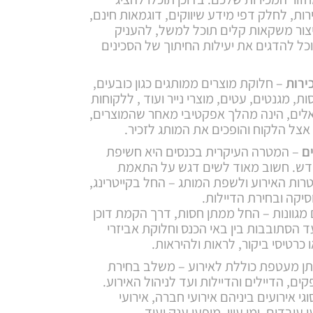
ות, לחלק דפי מידע שיווקים, דוגמאות חינם,
יצור משקאות קלים תוכל למשל, להעניק
כל להדגים את יעילות החיתוך של הסכינים
ירות
– חלוקת מוצרים ממותגים כגון כובעים,
ת, מגנטים, עטים, מוצרי נייר ועוד , ללקוחות
יאלים, הינה מהלך אפקטיבי מאחר שהמוצרים,
צל הלקוח והופכים את המותג לזכיר.
ם
– המטרה העיקרית בכנסים היא חשיפת
 חדש. חשוב מאוד לשים דגש על התאמת
רות האירוע ולשפת המותג – החל בקייטרינג,
יקה ובחירת הדיילות.
מגוונות – החל ממתן חסות, דרך הקמת דוכן
 הסתובבות בין באי הכנס וחלוקת אביזרי
 כרטיסי ביקור, לראות ולהיראות.
תן מעטפת כוללת לאירוע – משלב בחירת
ם, הדיילים והדיילות ועד לניהול האירוע.
גי אירועים ביניהם אירועי חברה, אירועי
עובדים, ימי עיון, מופעי ענק ועוד.