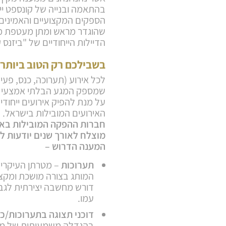
בהתאמה ובנייה של קונספט ייח
הספקים המקצועיים והאמינים
שהוגדר מראש ומתן מעטפת מלאה
הדיילות הייחודיים של "ביזנס 
בשבילכם רק הטוב ביותר
לכל אירוע (תערוכה, כנס, פעיל
שמספק המגע הבלתי אמצעי עם
על מנת להפיק אירועים ייחוד
האירועים המובילות בישראל.
חברות ההפקה המובילות באר
מוצלח לאורך שנים יודעות ל
המענה הדרוש –
תערוכות
– מטרתן העיקרית
המותג בצורה מושכת ומקצו
דורש מחשבה יצירתית לגבי
עמו.
דוכני תצוגה בתערוכות/כ
בהגדלה משמעותית של מחזו