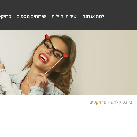
למה אנחנו?
שירותי דיילות
שירותים נוספים
פרויקט
ביזנס קלאס
>
פרויקטים