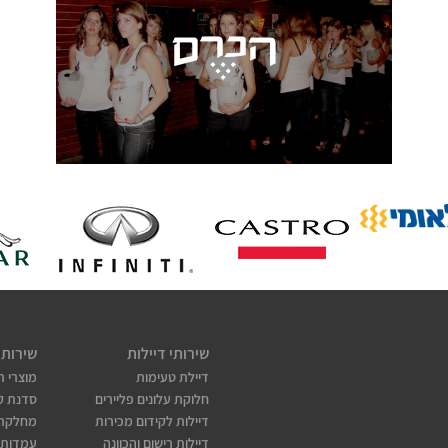
36 דיילות מבית "ביזנס קלאס דיילות" ביצעו קידום מכירות
בפרזנטציה בלתי נשכחת לוודקה פרימיום LEVEL, עבור חברת
"הכרם" - הדיילות הלבושות בגופיות ממותגות עלו לבמה כאשר
בידי כל אחת מהן בקבוק וודקה במיכל יוקרתי.
לעמוד הפרויקט
שירותי דיילות
שירותי
דיילת טעימות
מוצרי ת
חלוקת עלונים פליירים
סדנת קו
דיילות לקידום מכירות
מחלקת
דיילות רישום והכוונה
עמדות 