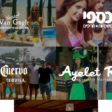
יזנס קלאס דיילות" קידמו את מכירות וודקה
דיילות ודוגמניות "ביזנס קלאס דיילות" בי
 נוספים מבית חברת "כספי משקאות"
מכירות של וודקה "וואן גוך" ומותגים נו
קודות מכירה ברחבי הארץ, באירועים נבחרים
"ספיריטים" בקיוסקים ובנקודות מכירה ברחב
ועוד.
נבחרים ובחתונות (מבצע וודקה וואן גו
לעמוד הפרויקט
לעמוד הפרויקט
דיילות "ביזנס קלאס דיילות" ביצעו קידו
לאס דיילות", עבור חברת הפקת האירועים
"קווארבו" מבית "כספי משקאות" במסיב
מחו את חוגגי סנט פטריק בפעילות קידום
למוזמנים בלבד בקאנטרי הרצליה. הדיילות
תית של וויסקי בושמילס ובירה גינס.
ממותגים, חילקו מתנפחים ואביזרים לאורחים
לעמוד הפרויקט
לעמוד הפרויקט