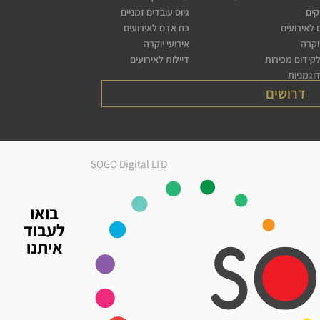
קים
גיוס עובדים זמניים
לאירועים
כח אדם לאירועים
יוקרה
אירועי יוקרה
לקידום מכירות
דיילות לאירועים
דוגמניות
דרושים
SOGO Digital LTD
בואו
לעבוד
איתנו