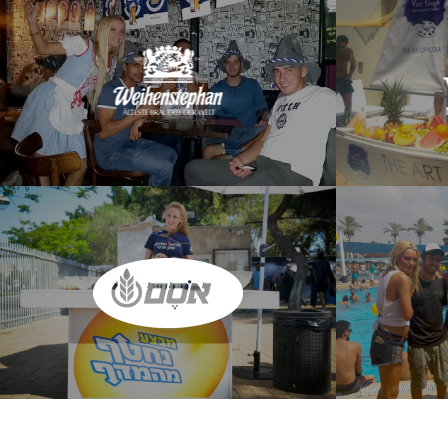
צעו קמפיין קידום
דיילות "ביזנס קלאס" בתלבושות מיוחדות קידמו את בירה
ספים מבית חברת
"ויינשטפן" בברים בכל רחבי הארץ באמצעות פעילות משמחת
י הארץ, באירועים
וחלוקת אביזרי קידום מכירות, עבור הפקות "איילת רביב", לכבוד
ך לחתונות).
אוקטוברפאסט - פסטיבל הבירה הגרמני
לעמוד הפרויקט
ם מכירות לטקילה
דיילות "ביזנס קלאס דיילות", הלבושות ככדורגלניות, קיבלו את
ת בריכה סגורה
פני המוזמנים לאירוע "נחטף מהמדף" של "אסם" באווירת
, שלבשו בגדי ים
מונדיאל שהתקיים בגולטיים בתל אביב, עבור חברת ההפקה
 והרימו את המורל.
"swiss & drang", והגישו משקאות לאורחים.
לעמוד הפרויקט