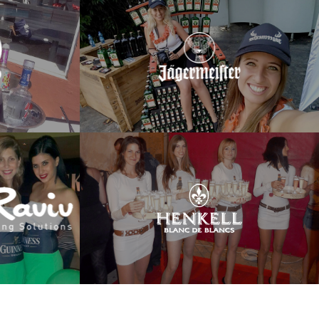
דיילות ודוגמניות "ב
דיילות "ביזנס קלאס דיילות" טיילו באוטובוס ממותג ברחבי
"Three Olives" ומותגים
הארץ, עצרו בברים וחילקו מתנות ויגרמייסטר ללקוחות
בקיוסקים, במגוון נ
פונציאליים, במסגרת פרויקט בהפקת "לילו הפקות".
לעמוד הפרויקט
דיילות דוגמניות של "ביזנס קלאס דיילות", שביניהן שתי דוגמניות
דיילות "ביזנס ק
בודי ארט, קיבלו את פני אורחי מסיבת הסילבסטר והציעו להם
"איילת רביב", שי
להתכבד בכוסית שמפניה של HENKEL. בנוסף, הדיילות הציעו
מכירות חווי
מגשי שתיית שמפניה חופשית במהלך הערב.
לעמוד הפרויקט