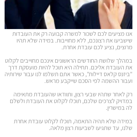
אנו מציעים לכם לשכור למשרה קבועה רק את העובדות
שישביעו את רצונכם, ללא מחוייבות. במידה שלא תהיו
מרוצים, נציע לכם עובדת אחרת.
במהלך שלושת החודשים הראשונים אינכם מחוייבים לקלוט
את העובדת אליכם. תחילה היא תוכל להיות מועסקת דרך
"ביזנס קלאס דיילות", כאשר אתם תשלמו לנו עבור שירותיה
ועבור ההשמה לפי הסכם שייקבע מראש.
רק לאחר שתהיו שבעי רצון, ותוודאו שהעובדת מתאימה
במדויק לצרכים שלכם, תוכלו לקלוט את העובדת ולשלם
לה במישרין.
במידה שלא תהיה התאמה, תוכלו לקלוט עובדת אחרת
שלנו, עד שתגיעו לשביעות רצון מלאה.