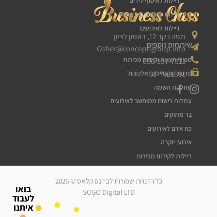
דיילות לאיסוף לידים
דיילות לכנסים ואירועים
דיילות לאירועים
משה בקר 12, ראשון לציון
שירותים נוספים
Osher@concept-group.info
מוצרי תצוגה וקידום מכירות
050-557-7511
03-7931391
סדנת קוקטיילים ואלכוהול
מחלקת השמה
עמדות רישום ממוחשב לאירועים
בר מתוקים
כח אדם לאירועים
אירועי יוקרה
דיילות לקידום מכירות
דיילות דוגמניות
כל הזכויות שמורות לביזנס קלאס © 2026
מלצרים לאירועים
בואו
SOGO Digital LTD
לעבוד
סדרנים לאירועים
איתנו
חברת אבטחה לאירועים