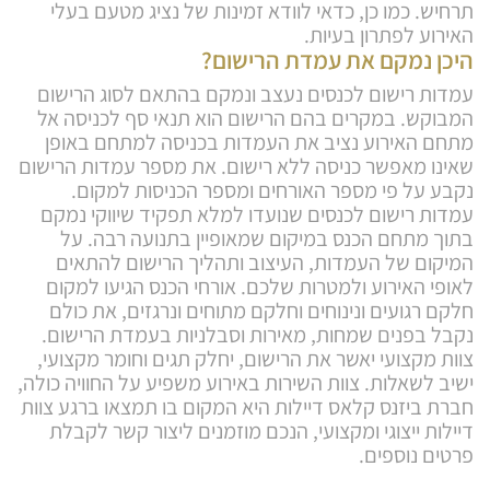
תרחיש. כמו כן, כדאי לוודא זמינות של נציג מטעם בעלי
האירוע לפתרון בעיות.
היכן נמקם את עמדת הרישום?
עמדות רישום לכנסים נעצב ונמקם בהתאם לסוג הרישום
המבוקש. במקרים בהם הרישום הוא תנאי סף לכניסה אל
מתחם האירוע נציב את העמדות בכניסה למתחם באופן
שאינו מאפשר כניסה ללא רישום. את מספר עמדות הרישום
נקבע על פי מספר האורחים ומספר הכניסות למקום.
עמדות רישום לכנסים שנועדו למלא תפקיד שיווקי נמקם
בתוך מתחם הכנס במיקום שמאופיין בתנועה רבה. על
המיקום של העמדות, העיצוב ותהליך הרישום להתאים
לאופי האירוע ולמטרות שלכם. אורחי הכנס הגיעו למקום
חלקם רגועים ונינוחים וחלקם מתוחים ונרגזים, את כולם
נקבל בפנים שמחות, מאירות וסבלניות בעמדת הרישום.
צוות מקצועי יאשר את הרישום, יחלק תגים וחומר מקצועי,
ישיב לשאלות. צוות השירות באירוע משפיע על החוויה כולה,
חברת ביזנס קלאס דיילות היא המקום בו תמצאו ברגע צוות
דיילות ייצוגי ומקצועי, הנכם מוזמנים ליצור קשר לקבלת
פרטים נוספים.