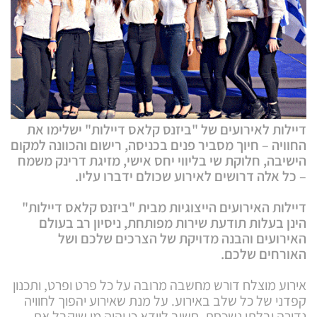
דיילות לאירועים של "ביזנס קלאס דיילות" ישלימו את
החוויה – חיוך מסביר פנים בכניסה, רישום והכוונה למקום
הישיב
ה, חלוקת שי בליווי יחס אישי, מזיגת דרינק משמח
– כל אלה דרושים לאירוע שכולם ידברו עליו.
דיילות האירועים הייצוגיות מבית "ביזנס קלאס דיילות"
הינן בעלות תודעת שירות מפותחת, ניסיון רב בעולם
האירועים והבנה מדויקת של הצרכים שלכם ושל
האורחים שלכם.
אירוע מוצלח דורש מחשבה מרובה על כל פרט ופרט, ותכנון
קפדני של כל שלב באירוע. על מנת שאירוע יהפוך לחוויה
נדירה ובלתי נשכחת, חשוב לוודא כי יהיה מי שיקבל את