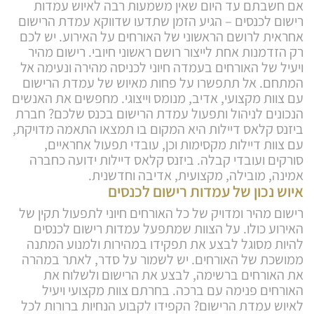
אם חשבתם עד היום שאין משמעות רבה לאיוש עמדות
רישום לכנסים – הגיע הזמן שתדעו שדווקא עמדת הרישום
אחראית לרושם הראשוני של האורחים על האירוע. יש לכם
רק הזדמנות אחת לייצור רושם ראשוני חיובי. רישום מהיר
ויעיל של האורחים בעמדה חיוני לכניסה מהירה ונעימה אל
המתחם. אל תתפשרו על פחות מאיוש של עמדת הרישום
עם צוות מקצועי, אדיב, מנומס וייצוגי. מחפשים את האנשים
הנכונים לניהול ותפעול עמדת הרישום בכנס שלכם? חברת
ביזנס קלאס דיילות היא המקום בו תמצאו התאמה מדויקת,
עם צוות דיילות מקסימות וכן, עובדי תפעול אחראיים,
סורקים ועובדי קבלה. ביזנס קלאס דיילות ידועה כחברה
אמינה, מובילה, מקצועית, אדיבה וחדשנית.
איוש נכון של עמדות רישום לכנסים
רישום מהיר ומדויק של כל האורחים חיוני לתפעול תקין של
האירוע כולו. על הצוות שמתפעל עמדות רישום לכנסים
להיות מסוגל לבצע את תפקידו במהירות ולמנוע המתנה
ממושכת של האורחים. יש לשמור על סדר, לאתר במהרה
את האורחים ברשימה, לבצע את הרישום ולשלוח את
האורחים פנימה עם ברכה. בחרתם צוות מקצועי ויעיל
לאיוש עמדת הרישום? הקפידו לקבוע הנחיות ברורות לכל