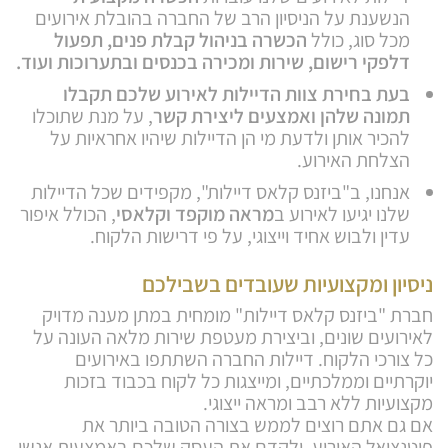
הנשענת על הניסיון הרב של החברה בהובלת אירועים
מכל סוג, כולל
הכשרה בניהול קבלת פנים, תפעול
דלפקי רישום, שירות ומכירה בכנסים ובתערוכות ועוד.
בעת בחירת צוות הדיילות לאירוע שלכם תקבלו
תמונה שלהן ואמצעים ליצירת קשר
, על מנת שתוכלו
להכיר אותן ולדעת מי הן הדיילות שיהיו אחראיות על
הצלחת האירוע.
אנחנו, ב"ביזנס קלאס דיילות", מקפידים שכל הדיילות
שלנו יגיעו לאירוע ב
מראה מוקפד וקלאסי
, הכולל איפור
עדין ולבוש אחיד וייצוגי, על פי דרישות הלקוח.
ניסיון ומקצועיות שעובדים בשבילכם
חברת "ביזנס קלאס דיילות" מומחית במתן מענה מדויק
לאירועים שונים, וביצירת מעטפת שירות מלאה העונה על
כל צורכי הלקוח. דיילות החברה השתתפו באירועים
יוקרתיים וממלכתיים, ומייצגות כל לקוח בכבוד בזכות
מקצועיות ללא רבב ומראה ייצוגי.
אם גם אתם רוצים לממש בצורה הטובה ביותר את
פוטנציאל האירוע, ולקדם את העסק שלכם באמצעות אנשי