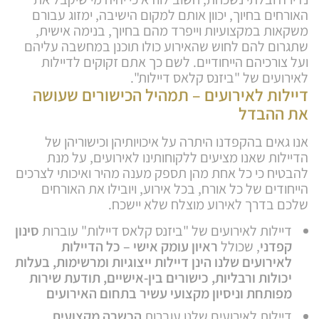
האורחים בחיוך, יכוון אותם למקום הישיבה, ימזוג עבורם
משקאות במקצועיות וייפרד מהם בחיוך, בנימה אישית,
שתגרום להם לחוש שהאירוע כולו תוכנן במחשבה עליהם
ועל צורכיהם הייחודיים. לשם כך אתם זקוקים לדיילות
לאירועים של "ביזנס קלאס דיילות".
דיילות לאירועים – תמהיל הכישורים שעושה
את ההבדל
אנו גאים בהקפדנו היתרה על איכויותיהן וכישוריהן של
הדיילות שאנו מציעים ללקוחותינו לאירועים, על מנת
להבטיח כי כל אחת מהן תספק מענה מהיר ואיכותי לצרכים
הייחודים של כל אורח, בכל אירוע, ויובילו את האורחים
שלכם בדרך לאירוע מוצלח שלא יישכח.
דיילות לאירועים של "ביזנס קלאס דיילות" עוברות
סינון
קפדני
, שכולל
ראיון עומק אישי – כל הדיילות
לאירועים שלנו הינן דיילות ייצוגיות ומרשימות, בעלות
יכולות ורבליות, כישורים בין-אישיים, תודעת שירות
מפותחת וניסיון מקצועי עשיר בתחום האירועים
דיילות לאירועים שלנו עוברות
הכשרה מקצועית