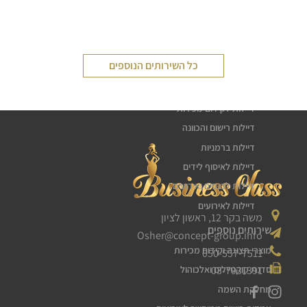
שירותי דיילות
כל השירותים הנוספים
דיילת טעימות
חלוקת עלונים פליירים
דיילות לקידום מכירות
דיילות רישום והכוונה
דיילות ברמניות
דיילות לאיסוף לידים
דיילות לכנסים ואירועים
דיילות לאירועים
משה בקר 12, ראשון לציון
שירותים נוספים
Osher@concept-group.info
מוצרי תצוגה וקידום מכירות
050-557-7511
03-7931391
סדנת קוקטיילים ואלכוהול
מחלקת השמה