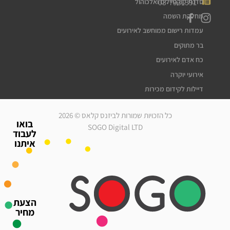
03-7931391
סדנת קוקטיילים ואלכוהול
מחלקת השמה
עמדות רישום ממוחשב לאירועים
בר מתוקים
כח אדם לאירועים
אירועי יוקרה
דיילות לקידום מכירות
דיילות דוגמניות
כל הזכויות שמורות לביזנס קלאס © 2026
מלצרים לאירועים
בואו
SOGO Digital LTD
לעבוד
סדרנים לאירועים
איתנו
חברת אבטחה לאירועים
מארחות לאירועים
עוזרי הפקה
גיוס עובדים זמניים
הצעת
כח אדם לאירועים
מחיר
אירועי יוקרה