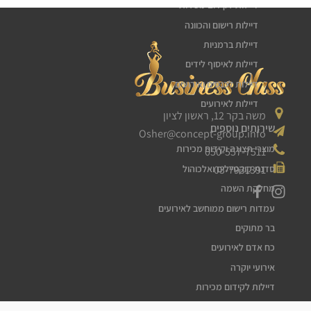
דיילות לקידום מכירות
דיילות רישום והכוונה
דיילות ברמניות
דיילות לאיסוף לידים
דיילות לכנסים ואירועים
דיילות לאירועים
משה בקר 12, ראשון לציון
שירותים נוספים
Osher@concept-group.info
מוצרי תצוגה וקידום מכירות
050-557-7511
03-7931391
סדנת קוקטיילים ואלכוהול
מחלקת השמה
עמדות רישום ממוחשב לאירועים
בר מתוקים
כח אדם לאירועים
אירועי יוקרה
דיילות לקידום מכירות
דיילות דוגמניות