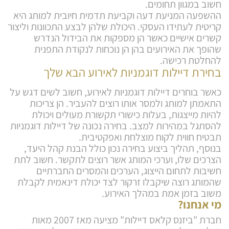
חשוב במגוון תחומים.
ההשפעה המניעת דעה וקביעת תדמית חיובית למותג היא
קריטית לעתידו העסקי. היכולת שלהן לבצע התכוונות וליצור
קשרים אישיים כאשר הן מספקות את הבידול הנדרש
שהופך את האירועים בהן הן נוכחות לנקודת התפנית
להחלטת רכישה.
בחירת דיילות דוגמניות לאירוע הבא שלך
כאשר בוחרים דיילות דוגמניות לאירוע, חשוב לשים דגש על
התאמתן למותג ולמסר אותו רוצים להעביר. הן צריכות
להיות מייצגות, בעלות כישורי תקשורת מעולים ויכולת
להסתגל במהירות למצב. בחירה נכונה של דיילות דוגמניות
תבטיח חווית לקוח מוצלחת ואפקטיבית.
בנוסף, תהליך ביצוע בחירה נכון כולל הבנת קהל היעד,
הצרכים שלו, וערכי המותג אשר רוצים לתקשר. חשוב לתת
חשיבות לתחום הייצוג, הערכים והמסרים החברתיים
שהמותג רוצה שיקבלו זרקור לצד יכולת דינאמית לקבלת
משוב בזמן אמת במהלך האירוע.
מי אנחנו?
חברת "ביזנס קלאס דיילות" מציעה מאז 2007 מאות