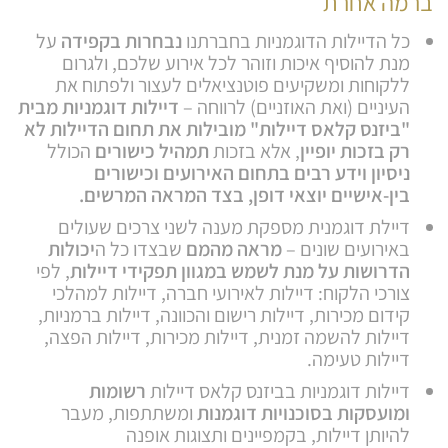
ברמה אחרת
כל הדיילות הדוגמניות בחברתנו
נבחרות בקפידה
על
מנת להוסיף איכות וזוהר לכל אירוע שלכם, ולגרום
ללקוחות ומשקיעים פוטנציאלים לעצור ולפתוח את
העיניים (ואת האוזניים) לרווחה –
דיילות דוגמניות מבית
"ביזנס קלאס דיילות" מובילות את תחום הדיילות לא
רק בזכות יופיין
, אלא בזכות
תמהיל כישורים
הכולל
ניסיון וידע רבים בתחום האירועים וכישורים
בין-אישיים יוצאי דופן, בצד המראה המרשים.
דיילת דוגמנית מספקת מענה לשני צרכים שעולים
באירועים שונים –
מראה מהמם
שבצדו כל ה
יכולות
הדרושות על מנת לשמש במגוון תפקידי דיילות
, לפי
צורכי הלקוח: דיילות לאירועי חברה, דיילות למהלכי
קידום מכירות, דיילות רישום והכוונה, דיילות ברמניות,
דיילות להשמה זמנית, דיילות מכירות, דיילות הפצה,
דיילות טעימה.
דיילות דוגמניות בביזנס קלאס דיילות
רשומות
ומועסקות בסוכנויות דוגמנות
ומשתתפות, מעבר
להיותן דיילות, בקמפיינים ותצוגות אופנה