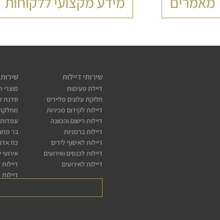
מאמרים
מידע מקצועי ללקוחות
שירותי דיילות
שירותי
דיילת טעימות
מוצרי ת
חלוקת עלונים פליירים
סדנת קו
דיילות לקידום מכירות
מחלקת
דיילות רישום והכוונה
עמדות 
דיילות ברמניות
בר מתו
דיילות לאיסוף לידים
כח אדם 
דיילות לכנסים ואירועים
אירועי 
דיילות לאירועים
דיילות 
דיילות 