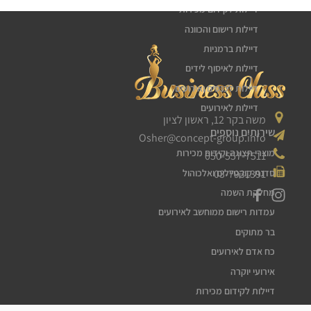
דיילות לקידום מכירות
דיילות רישום והכוונה
דיילות ברמניות
דיילות לאיסוף לידים
דיילות לכנסים ואירועים
דיילות לאירועים
משה בקר 12, ראשון לציון
שירותים נוספים
Osher@concept-group.info
מוצרי תצוגה וקידום מכירות
050-557-7511
03-7931391
סדנת קוקטיילים ואלכוהול
מחלקת השמה
עמדות רישום ממוחשב לאירועים
בר מתוקים
כח אדם לאירועים
אירועי יוקרה
דיילות לקידום מכירות
דיילות דוגמניות