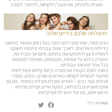
תועלת ולהרחיב את מעגל הלקוחות, ולהיזכר לטובה.
ההצלחה שלכם בידיים שלנו!
נעים מאוד, שמי מוטי ז'מצי והנני בעל ניסיון שעשיר בתחומי
הדיילות והאירועים. לאורך שנות עבודתי פיתחתי תשוקה
לעשייה ורצון להתמקצעות בתחום, וכיום אני מוביל את
החברה בדגש על אמינות, מקצועיות, ושאיפה למצוינות
בכל אחד מתחומי עבודתנו.
בשנת 2007 הקמתי את חברת ביזנס קלאס ומאז ליוויתי
וסייעתי לעשרות לקוחות באירועים שונים, כנסים, מוקדי
מכירות ועוד רבים – לאירוע מוצלח ומצליח במיוחד. אם גם
אתם מעוניינים בהצלחה, הפקת אירוע וקידום מכירות
בראש שקט, פנו עוד היום לביזנס קלאס.
שירותי דיילות
דיילת טעימות
Twitter
Facebook
קטגוריה:
כללי
חלוקת עלונים פליירים