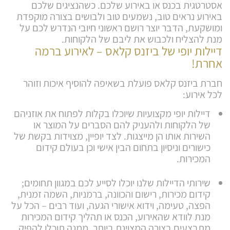
אסטרטגית בכנס או באירוע שלכם. כשהנציגים שלכם
באירוע נראים טוב, נשמעים טוב ולבושים בצורה מוקפדת
ומושקעת, הדבר יוצר רושם ראשוני חיובי הנדרש לכם על
מנת להצליח ולכבוש את ליבם של הלקוחות.
דיילות יופי של ביזנס קלאס – לאירוע ברמה
אחרת!
חברת ביזנס קלאס פועלת בשאיפה להוסיף איכות וזוהר
לכל אירוע:
דיילות יופי מקצועיות שיוכלו בקלות לפתוח את אוזניהם
של הלקוחות ולהעניק להם הסברים על המוצר או
השירות אותו הן מייצגות. לצד יופיין, מצוידות בקשת של
כישורים וניסיון בתחום הבין אישי וכן בעולם קידום
המכירות.
שירותי הדיילות שלנו יוכלו לסייע לכם במגוון תחומים;
קידום מכירות, רישום והכוונה, ברמניות, השמה זמנית,
הפצה, טעימה, וידוא אישורי הגעה, ועוד רבים – הכל על
מנת לוודא שהאירוע, הכנס או תהליך קידום המכירות
מתבצעים בצורה המצוינת ביותר, ממנה תוכלו להפיק