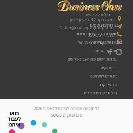
דיילות לכנסים ואירועים
דיילות לאירועים
משה בקר 12, ראשון לציון
שירותים נוספים
Osher@concept-group.info
מוצרי תצוגה וקידום מכירות
050-557-7511
03-7931391
סדנת קוקטיילים ואלכוהול
מחלקת השמה
עמדות רישום ממוחשב לאירועים
בר מתוקים
כח אדם לאירועים
אירועי יוקרה
דיילות לקידום מכירות
דיילות דוגמניות
כל הזכויות שמורות לביזנס קלאס © 2026
מלצרים לאירועים
בואו
SOGO Digital LTD
לעבוד
סדרנים לאירועים
איתנו
חברת אבטחה לאירועים