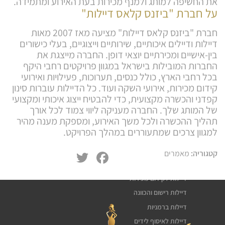
את החשיפה למותג ולמנף מכירות בעת האירוע ומתמידה.
על חברת "ביזנס קלאס דיילות"
חברת "ביזנס קלאס דיילות" מציעה מאז 2007 מאות
דיילות ודיילים איכותיים, שירותיים וייצוגיים, בעלי כישורים
בין-אישיים ומכירתיים יוצאי דופן. החברה מייצגת את
החברות המובילות בישראל במגוון פרויקטים רחבי היקף
בכל רחבי הארץ, כולל כנסים, תערוכות, פעילויות ואירועי
קידום מכירות, אירועי השקה ועוד. כל הדיילות עוברות סינון
קפדני והכשרה מקצועית, כדי להבטיח ייצוג איכותי ומקצועי
של המותג שלך. החברה מעניקה ליווי צמוד לכל אורך
תהליך ההכשרה ולכל משך האירוע, ומספקת מענה מהיר
למגוון צרכים שמתעוררים במהלך הפרויקט.
שירותי דיילות
דיילת טעימות
Twitter
Facebook
קטגוריה:
מאמרים
חלוקת עלונים פליירים
דיילות לקידום מכירות
דיילות רישום והכוונה
דיילות ברמניות
דיילות לאיסוף לידים