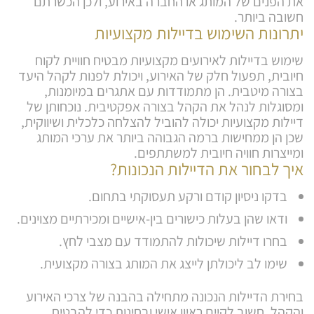
את הפנים של המותג או החברה באירוע, ולכן הכשרתם
חשובה ביותר.
יתרונות השימוש בדיילות מקצועיות
שימוש בדיילות לאירועים מקצועיות מבטיח חוויית לקוח
חיובית, תפעול חלק של האירוע, ויכולת לפנות לקהל היעד
בצורה מיטבית. הן מתמודדות עם אתגרים במיומנות,
ומסוגלות לנהל את הקהל בצורה אפקטיבית. נוכחותן של
דיילות מקצועיות יכולה להוביל להצלחה כלכלית ושיווקית,
שכן הן ממחישות ברמה הגבוהה ביותר את ערכי המותג
ומייצרות חוויה חיובית למשתתפים.
איך לבחור את הדיילות הנכונות?
בדקו ניסיון קודם ורקע תעסוקתי בתחום.
ודאו שהן בעלות כישורים בין-אישיים ומכירתיים מצוינים.
בחרו דיילות שיכולות להתמודד עם מצבי לחץ.
שימו לב ליכולתן לייצג את המותג בצורה מקצועית.
בחירת הדיילות הנכונה מתחילה בהבנה של צרכי האירוע
והקהל. חשוב לקיים ראיון אישי ובחינות כדי להבטיח