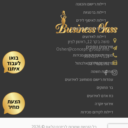
דיילות רישום והכוונה
דיילות ברמניות
דיילות לאיסוף לידים
דיילות לכנסים ואירועים
דיילות לאירועים
משה בקר 12, ראשון לציון
שירותים נוספים
Osher@concept-group.info
מוצרי תצוגה וקידום מכירות
050-557-7511
בואו
לעבוד
03-7931391
סדנת קוקטיילים ואלכוהול
איתנו
מחלקת השמה
עמדות רישום ממוחשב לאירועים
בר מתוקים
כח אדם לאירועים
הצעת
אירועי יוקרה
מחיר
דיילות לקידום מכירות
דיילות דוגמניות
כל הזכויות שמורות לביזנס קלאס © 2026