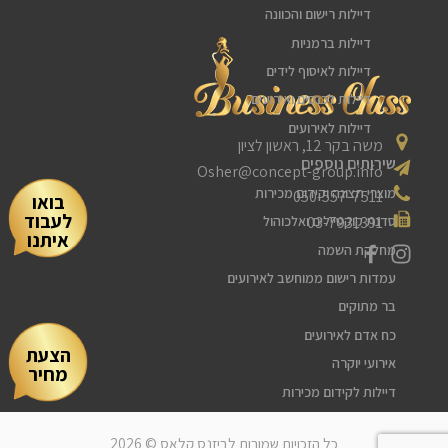
דיילות רישום והכוונה
דיילות ברמניות
דיילות לאיסוף לידים
דיילות לכנסים ואירועים
דיילות לאירועים
משה בקר 12, ראשון לציון
שירותים נוספים
Osher@concept-group.info
מוצרי תצוגה וקידום מכירות
050-557-7511
בואו
לעבוד
03-7931391
סדנת קוקטיילים ואלכוהול
איתנו
מחלקת השמה
עמדות רישום ממוחשב לאירועים
בר מתוקים
כח אדם לאירועים
הצעת
אירועי יוקרה
מחיר
דיילות לקידום מכירות
דיילות דוגמניות
כל הזכויות שמורות לביזנס קלאס © 2026