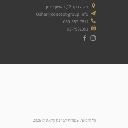
משה בקר 12, ראשון לציון
Osher@concept-group.info
050-557-7511
03-7931391
כל הזכויות שמורות לביזנס קלאס © 2026