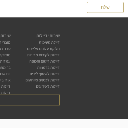
שירותי דיילות
שירותי
דיילת טעימות
מוצרי ת
חלוקת עלונים פליירים
סדנת קו
דיילות לקידום מכירות
מחלקת
דיילות רישום והכוונה
עמדות 
דיילות ברמניות
בר מתו
דיילות לאיסוף לידים
כח אדם 
דיילות לכנסים ואירועים
אירועי 
דיילות לאירועים
דיילות 
דיילות 