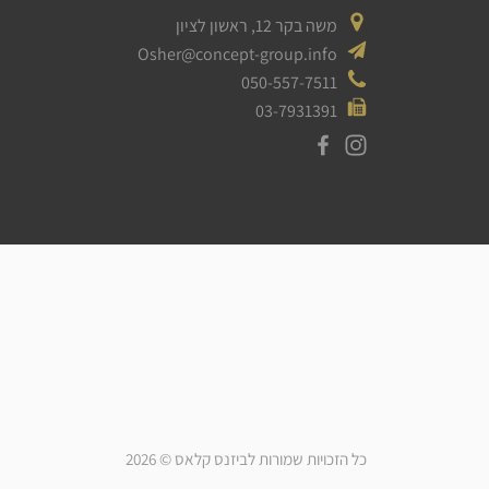
משה בקר 12, ראשון לציון
Osher@concept-group.info
050-557-7511
03-7931391
כל הזכויות שמורות לביזנס קלאס © 2026