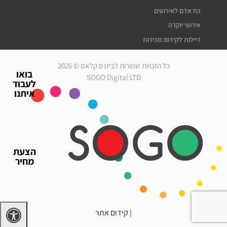
כח אדם לאירועים
אירועי יוקרה
דיילות לקידום מכירות
דיילות דוגמניות
כל הזכויות שמורות לביזנס קלאס © 2026
מלצרים לאירועים
בואו
SOGO Digital LTD
לעבוד
סדרנים לאירועים
איתנו
חברת אבטחה לאירועים
מארחות לאירועים
עוזרי הפקה
גיוס עובדים זמניים
הצעת
כח אדם לאירועים
מחיר
אירועי יוקרה
דיילות לאירועים
|
קידום אתר
דרושים