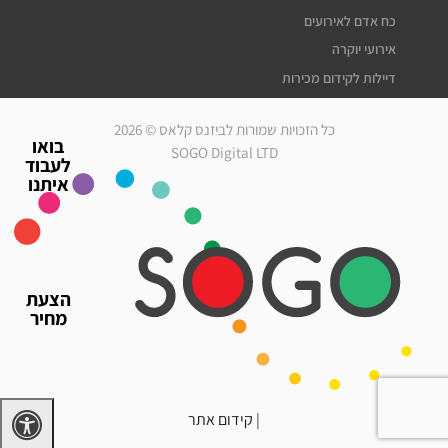
כח אדם לאירועים
אירועי יוקרה
דיילות לקידום מכירות
דיילות דוגמניות
כל הזכויות שמורות לביזנס קלאס © 2026
מלצרים לאירועים
בואו
SOGO Digital LTD
לעבוד
סדרנים לאירועים
איתנו
חברת אבטחה לאירועים
מארחות לאירועים
עוזרי הפקה
גיוס עובדים זמניים
הצעת
כח אדם לאירועים
מחיר
אירועי יוקרה
דיילות לאירועים
|
קידום אתר
דרושים