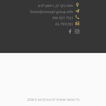
משה בקר 12, ראשון לציון
Osher@concept-group.info
050-557-7511
03-7931391
כל הזכויות שמורות לביזנס קלאס © 2026