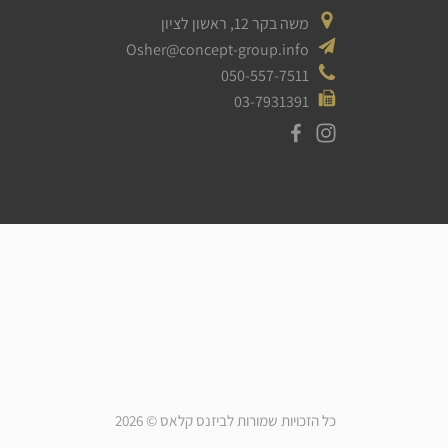
משה בקר 12, ראשון לציון
Osher@concept-group.info
050-557-7511
03-7931391
כל הזכויות שמורות לביזנס קלאס © 2026