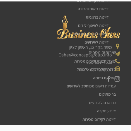
דיילות לקידום מכירות
דיילות רישום והכוונה
דיילות ברמניות
דיילות לאיסוף לידים
דיילות לכנסים ואירועים
דיילות לאירועים
משה בקר 12, ראשון לציון
שירותים נוספים
Osher@concept-group.info
מוצרי תצוגה וקידום מכירות
050-557-7511
03-7931391
סדנת קוקטיילים ואלכוהול
מחלקת השמה
עמדות רישום ממוחשב לאירועים
בר מתוקים
כח אדם לאירועים
אירועי יוקרה
דיילות לקידום מכירות
דיילות דוגמניות