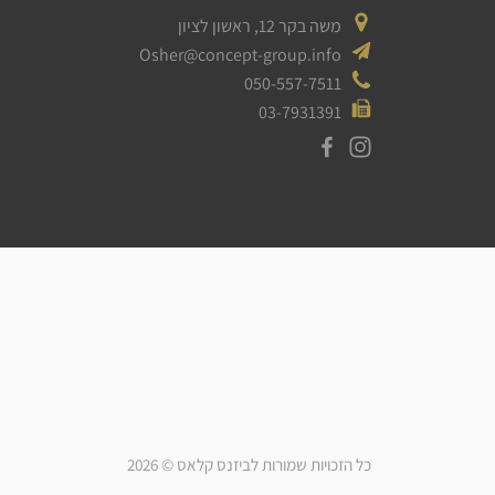
משה בקר 12, ראשון לציון
Osher@concept-group.info
050-557-7511
03-7931391
כל הזכויות שמורות לביזנס קלאס © 2026