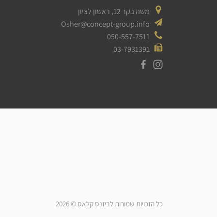
משה בקר 12, ראשון לציון
Osher@concept-group.info
050-557-7511
03-7931391
כל הזכויות שמורות לביזנס קלאס © 2026