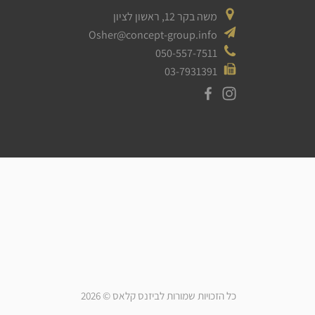
משה בקר 12, ראשון לציון
Osher@concept-group.info
050-557-7511
03-7931391
כל הזכויות שמורות לביזנס קלאס © 2026