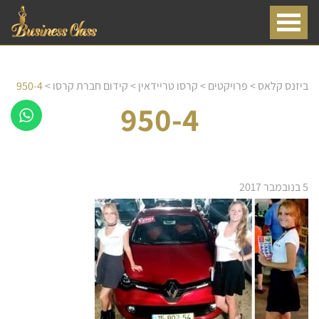
ביזנס קלאס
>
פרויקטים
>
קרסו טריידאין
>
קידום חברת קרסו
>
950-4
950-4
5 בנובמבר 2017