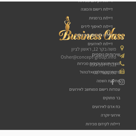
דיילות לקידום מכירות
דיילות רישום והכוונה
דיילות ברמניות
דיילות לאיסוף לידים
דיילות לכנסים ואירועים
דיילות לאירועים
משה בקר 12, ראשון לציון
שירותים נוספים
Osher@concept-group.info
מוצרי תצוגה וקידום מכירות
050-557-7511
03-7931391
סדנת קוקטיילים ואלכוהול
מחלקת השמה
עמדות רישום ממוחשב לאירועים
בר מתוקים
כח אדם לאירועים
אירועי יוקרה
דיילות לקידום מכירות
דיילות דוגמניות