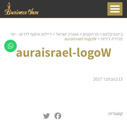
ביזנס קלאס
>
פרויקטים
>
אאורה ישראל
>
דיילות איסוף לידים – ימי
מכירת דירות
>
auraisrael-logoW
auraisrael-logoW
13 בנובמבר 2017
שירותי דיילות
דיילת טעימות
Twitter
Facebook
קטגוריה:
חלוקת עלונים פליירים