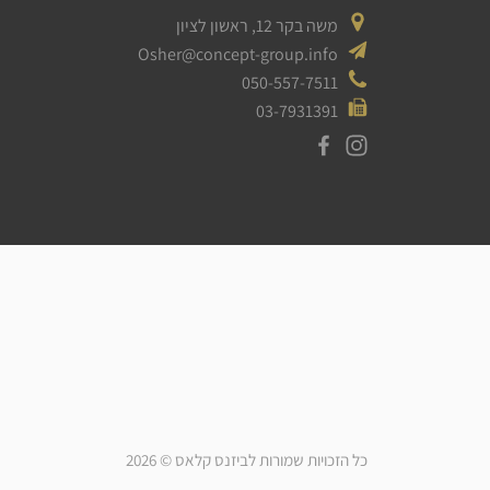
משה בקר 12, ראשון לציון
Osher@concept-group.info
050-557-7511
03-7931391
כל הזכויות שמורות לביזנס קלאס © 2026