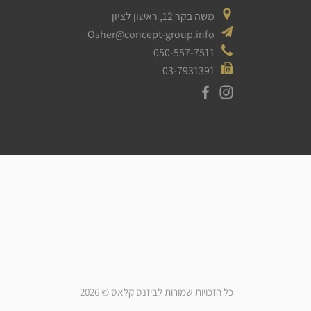
משה בקר 12, ראשון לציון
Osher@concept-group.info
050-557-7511
03-7931391
כל הזכויות שמורות לביזנס קלאס © 2026