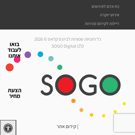
כח אדם לאירועים
אירועי יוקרה
דיילות לקידום מכירות
דיילות דוגמניות
כל הזכויות שמורות לביזנס קלאס © 2026
מלצרים לאירועים
בואו
SOGO Digital LTD
לעבוד
סדרנים לאירועים
איתנו
חברת אבטחה לאירועים
מארחות לאירועים
עוזרי הפקה
גיוס עובדים זמניים
הצעת
כח אדם לאירועים
מחיר
אירועי יוקרה
דיילות לאירועים
|
קידום אתר
דרושים