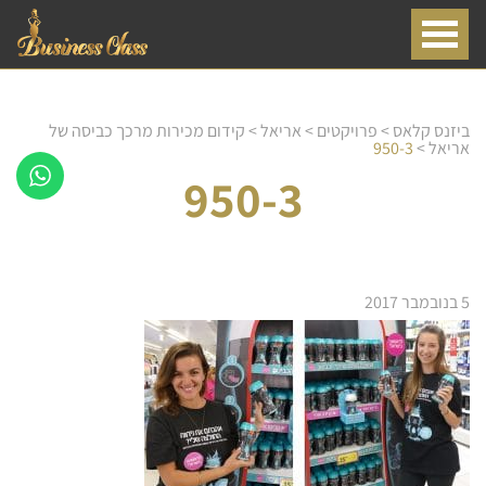
ביזנס קלאס
>
פרויקטים
>
אריאל
>
קידום מכירות מרכך כביסה של
אריאל
>
950-3
950-3
5 בנובמבר 2017