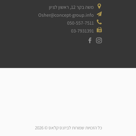
משה בקר 12, ראשון לציון
Osher@concept-group.info
050-557-7511
03-7931391
כל הזכויות שמורות לביזנס קלאס © 2026