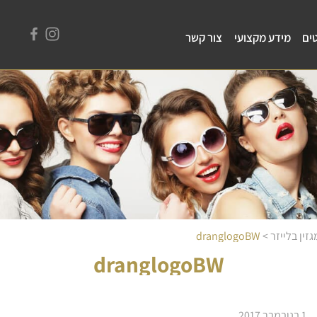
ים
מידע מקצועי
צור קשר
זין בלייזר
>
dranglogoBW
dranglogoBW
1 בנובמבר 2017