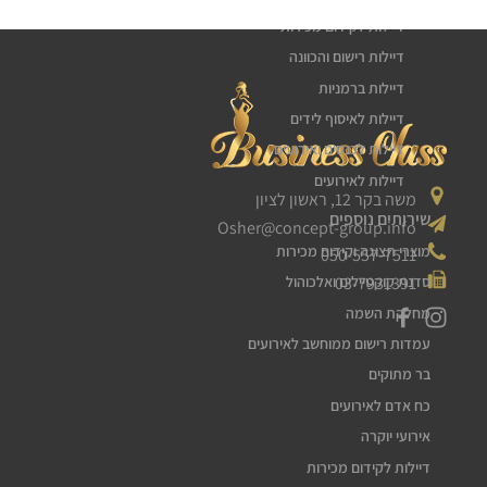
דיילות לקידום מכירות
דיילות רישום והכוונה
דיילות ברמניות
דיילות לאיסוף לידים
דיילות לכנסים ואירועים
דיילות לאירועים
משה בקר 12, ראשון לציון
שירותים נוספים
Osher@concept-group.info
מוצרי תצוגה וקידום מכירות
050-557-7511
03-7931391
סדנת קוקטיילים ואלכוהול
מחלקת השמה
עמדות רישום ממוחשב לאירועים
בר מתוקים
כח אדם לאירועים
אירועי יוקרה
דיילות לקידום מכירות