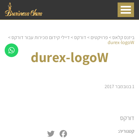
ביזנס קלאס
>
פרויקטים
>
דורקס
>
דיילי קידום מכירות עבור דורקס
>
durex-logoW
durex-logoW
1 בנובמבר 2017
דורקס
שירותי דיילות
דיילת טעימות
Twitter
Facebook
קטגוריה:
חלוקת עלונים פליירים