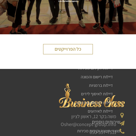
לעמוד הפרויקט
שירותי דיילות
כל הפרוייקטים
דיילת טעימות
חלוקת עלונים פליירים
דיילות לקידום מכירות
דיילות רישום והכוונה
דיילות ברמניות
דיילות לאיסוף לידים
דיילות לכנסים ואירועים
דיילות לאירועים
משה בקר 12, ראשון לציון
שירותים נוספים
Osher@concept-group.info
מוצרי תצוגה וקידום מכירות
050-557-7511