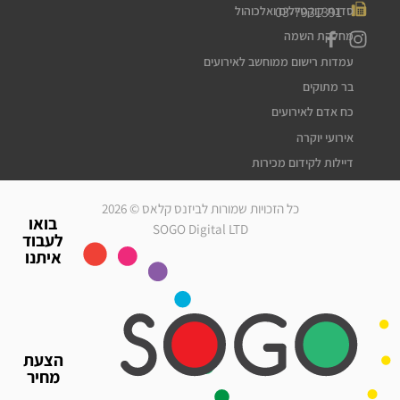
03-7931391
סדנת קוקטיילים ואלכוהול
מחלקת השמה
עמדות רישום ממוחשב לאירועים
בר מתוקים
כח אדם לאירועים
אירועי יוקרה
דיילות לקידום מכירות
דיילות דוגמניות
כל הזכויות שמורות לביזנס קלאס © 2026
מלצרים לאירועים
בואו
SOGO Digital LTD
לעבוד
סדרנים לאירועים
איתנו
חברת אבטחה לאירועים
מארחות לאירועים
עוזרי הפקה
גיוס עובדים זמניים
הצעת
כח אדם לאירועים
מחיר
אירועי יוקרה