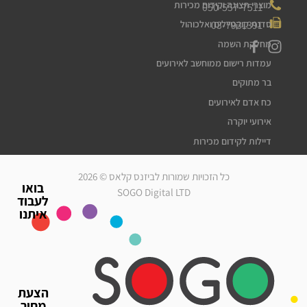
מוצרי תצוגה וקידום מכירות
050-557-7511
03-7931391
סדנת קוקטיילים ואלכוהול
מחלקת השמה
עמדות רישום ממוחשב לאירועים
בר מתוקים
כח אדם לאירועים
אירועי יוקרה
דיילות לקידום מכירות
דיילות דוגמניות
כל הזכויות שמורות לביזנס קלאס © 2026
מלצרים לאירועים
בואו
SOGO Digital LTD
לעבוד
סדרנים לאירועים
איתנו
חברת אבטחה לאירועים
מארחות לאירועים
עוזרי הפקה
גיוס עובדים זמניים
הצעת
כח אדם לאירועים
מחיר