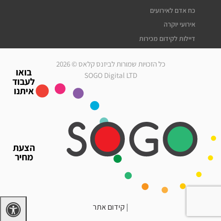
כח אדם לאירועים
אירועי יוקרה
דיילות לקידום מכירות
דיילות דוגמניות
כל הזכויות שמורות לביזנס קלאס © 2026
מלצרים לאירועים
בואו
SOGO Digital LTD
לעבוד
סדרנים לאירועים
איתנו
חברת אבטחה לאירועים
מארחות לאירועים
עוזרי הפקה
גיוס עובדים זמניים
הצעת
כח אדם לאירועים
מחיר
אירועי יוקרה
דיילות לאירועים
|
קידום אתר
דרושים