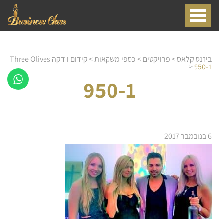
ביזנס קלאס
>
פרויקטים
>
כספי משקאות
>
קידום וודקה Three Olives
>
950-1
950-1
6 בנובמבר 2017