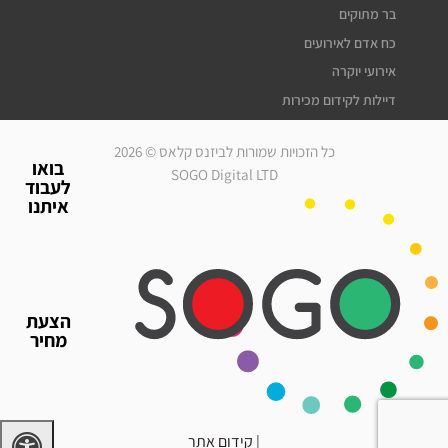
בר מתוקים
כח אדם לאירועים
אירועי יוקרה
דיילות לקידום מכירות
דיילות דוגמניות
כל הזכויות שמורות לביזנס קלאס © 2026
מלצרים לאירועים
בואו
SOGO Digital LTD
לעבוד
סדרנים לאירועים
איתנו
חברת אבטחה לאירועים
מארחות לאירועים
עוזרי הפקה
גיוס עובדים זמניים
הצעת
כח אדם לאירועים
מחיר
אירועי יוקרה
דיילות לאירועים
|
קידום אתר
דרושים