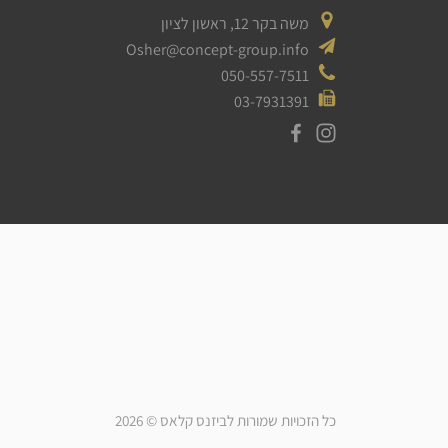
משה בקר 12, ראשון לציון
Osher@concept-group.info
050-557-7511
03-7931391
כל הזכויות שמורות לביזנס קלאס © 2026