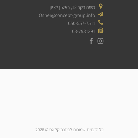
משה בקר 12, ראשון לציון
Osher@concept-group.info
050-557-7511
03-7931391
כל הזכויות שמורות לביזנס קלאס © 2026