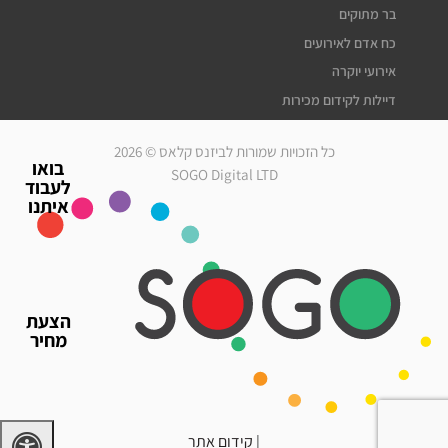
בר מתוקים
כח אדם לאירועים
אירועי יוקרה
דיילות לקידום מכירות
דיילות דוגמניות
כל הזכויות שמורות לביזנס קלאס © 2026
מלצרים לאירועים
בואו
SOGO Digital LTD
לעבוד
סדרנים לאירועים
איתנו
חברת אבטחה לאירועים
מארחות לאירועים
עוזרי הפקה
גיוס עובדים זמניים
הצעת
כח אדם לאירועים
מחיר
אירועי יוקרה
דיילות לאירועים
|
קידום אתר
דרושים