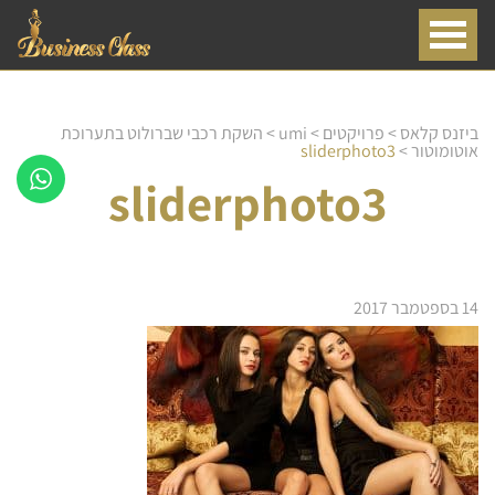
ביזנס קלאס
>
פרויקטים
>
umi
>
השקת רכבי שברולוט בתערוכת
אוטומוטור
>
sliderphoto3
sliderphoto3
14 בספטמבר 2017