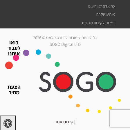
כח אדם לאירועים
אירועי יוקרה
דיילות לקידום מכירות
דיילות דוגמניות
כל הזכויות שמורות לביזנס קלאס © 2026
מלצרים לאירועים
בואו
SOGO Digital LTD
לעבוד
סדרנים לאירועים
איתנו
חברת אבטחה לאירועים
מארחות לאירועים
עוזרי הפקה
גיוס עובדים זמניים
הצעת
כח אדם לאירועים
מחיר
אירועי יוקרה
דיילות לאירועים
|
קידום אתר
דרושים