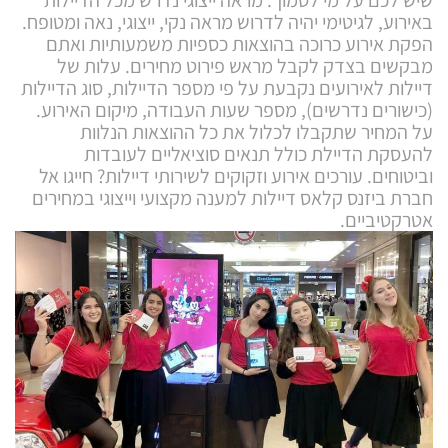
שיש לכם על מי לסמוך. מראה ייצוגי נדרש מכל הדיילות
באירוע, לגיטימי יהיה לדרוש מראה נקי, ייצוגי, נאה ומטופח.
הפקת אירוע כרוכה בהוצאות כספיות משמעותיות ואתם
מבקשים בצדק לקבל מראש פירוט מחירים. עלות של
דיילות לאירועים נקבעת על פי מספר הדיילות, סוג הדיילות
(כישורים נדרשים), מספר שעות העבודה, מיקום האירוע.
על המחיר שתקבלו לכלול את כל ההוצאות הנלוות
להעסקת הדיילת כולל תנאים סוציאליים לעובדות
וביטוחים. עורכים אירוע וזקוקים לשירותי דיילות? חייגו אל
חברת ביזנס קלאס דיילות למענה מקצועי וייצוגי במחירים
אטרקטיביים.