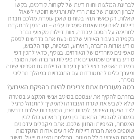
לבחינת המלצות וחוות דעת של לקוחות קודמים, בקשו
לבחון תמונות של צוות הדיילות ותרגישו חופשי לשאול
שאלות. רק כאשר תהיו בטוחים שאכן עומדת מולכם חברת
דיילות לאירועים שאתם סומכים עליה – זה הזמן להתקדם
לחתימה על הסכם עבודה. צוות דיילות מקצועי נבחר
בקפידה בעבור האירוע שלכם וכעת אתם נדרשים לספק
מידע אודות החברה, האירוע, הציפיות, קוד הלבוש,
מאפיינים מיוחדים של האורחים. בנוסף, כדאי להכין דפי
מידע ברורים שמתארים את פעילות החברה ואת המוצר.
במידת האפשר רצוי להכין בעבור הדיילות גם תסריטי שיחה
ומערך כלים להתמודדות עם התנגדויות במהלך תהליכי
מכירה.
כמה מעורבים אתם צריכים להיות בהפקת האירוע?
בחרתם להקיף את עצמכם במיטב אנשי המקצוע במטרה
שלא לשבש את שגרת העבודה ולהמשיך להתנהל כרגיל
לצד הפקת האירוע. למרות זאת, המעורבות שלכם נדרשת
במטרה להבטיח התאמה בין מערך האירוע כולו לבין
המטרות, הציפיות והחזון שלכם. אתם מקבלים עדכונים
שוטפים מאת חברת דיילות לאירועים אודות התקדמות
הפקת האירוע כולל תמונות, המלצות והצעות ייעול. חשוב