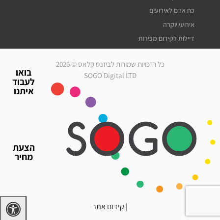
כח אדם לאירועים
אירועי יוקרה
דיילות לקידום מכירות
דיילות דוגמניות
כל הזכויות שמורות לביזנס קלאס © 2026
מלצרים לאירועים
בואו
SOGO Digital LTD
לעבוד
סדרנים לאירועים
איתנו
חברת אבטחה לאירועים
מארחות לאירועים
עוזרי הפקה
גיוס עובדים זמניים
הצעת
כח אדם לאירועים
מחיר
אירועי יוקרה
דיילות לאירועים
|
קידום אתר
דרושים