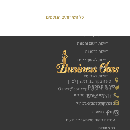
שירותי דיילות
כל השירותים הנוספים
דיילת טעימות
חלוקת עלונים פליירים
דיילות לקידום מכירות
דיילות רישום והכוונה
דיילות ברמניות
דיילות לאיסוף לידים
דיילות לכנסים ואירועים
דיילות לאירועים
משה בקר 12, ראשון לציון
שירותים נוספים
Osher@concept-group.info
מוצרי תצוגה וקידום מכירות
050-557-7511
03-7931391
סדנת קוקטיילים ואלכוהול
מחלקת השמה
עמדות רישום ממוחשב לאירועים
בר מתוקים