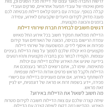
לרשות החברה מאגר עצום של דיילות מכל הסוגים וכן, צוות
מיומן ואיכותי של עובדי תפעול אחראיים, סורקים ועובדי
קבלה בנוסף. עבודה עם ביזנס קלאס דיילות מבטיחה לכם
מענה מדויק לקידום היעדים שקבעתם לאירוע, עמידה
בזמנים והכוונה מקצועית.
דגשים חשובים לבחירת חברת שירותי דיילות
הדיילות ממלאות תפקיד חשוב בכל אירוע החל מאיוש
עמדת הרישום בכניסה, הכוונה של האורחים ועוד קידום
מכירות או איסוף לידים. המשמעות של שירותי דיילות
מקצועיים היא יכולת שלכם לסמוך על צוות הדיילות בעיניים
עצומות. הקפידו לבחור נכון בחברה מקצועית ותהיו רגועים
בידיעה שיגיעו את האירוע שלכם דיילות עם יכולות
מתאימות. שימו לב, אתם רשאים לבחור בעצמכם את
הדיילות ולקבל מראש פרטים אודות הדיילות שצפויות
להשתתף באירוע. אם אתם מעוניינים בדיילות עם כישורי
מכירה, יידע בשפות זרות או מראה של דוגמניות, יש לציין
זאת מראש.
מה חשוב לשאול את הדיילות באירוע?
שיחה קצרה שלכם עם צוות הדיילות חשובה לקידום מטרות
האירוע. הקדישו כמה דקות לשיחה קצרה עם הדיילות,