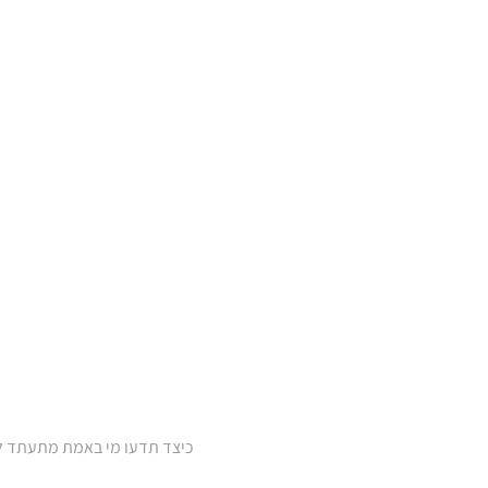
כיצד תדעו מי באמת מתעתד לה