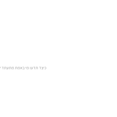
כיצד תדעו מי באמת מתעתד לה