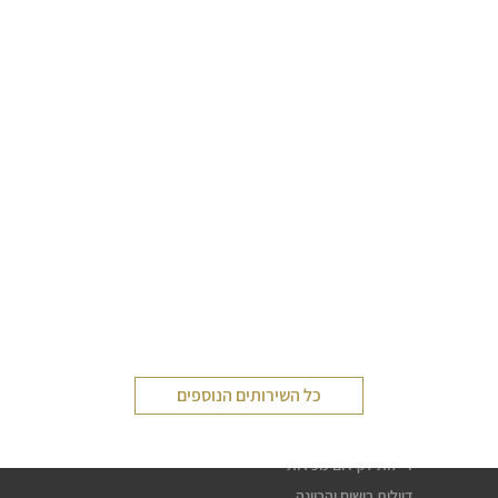
שירותי דיילות
כל השירותים הנוספים
דיילת טעימות
חלוקת עלונים פליירים
דיילות לקידום מכירות
דיילות רישום והכוונה