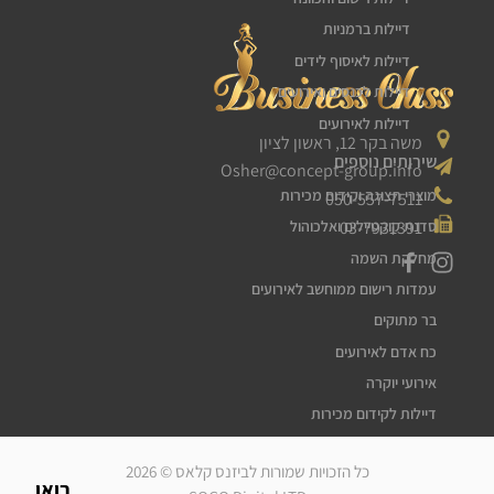
דיילות ברמניות
דיילות לאיסוף לידים
דיילות לכנסים ואירועים
דיילות לאירועים
משה בקר 12, ראשון לציון
שירותים נוספים
Osher@concept-group.info
מוצרי תצוגה וקידום מכירות
050-557-7511
03-7931391
סדנת קוקטיילים ואלכוהול
מחלקת השמה
עמדות רישום ממוחשב לאירועים
בר מתוקים
כח אדם לאירועים
אירועי יוקרה
דיילות לקידום מכירות
דיילות דוגמניות
כל הזכויות שמורות לביזנס קלאס © 2026
מלצרים לאירועים
בואו