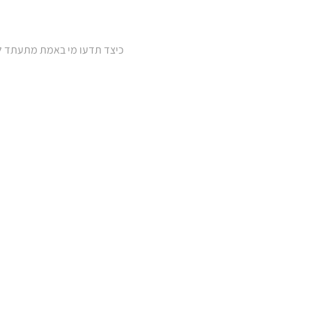
כיצד תדעו מי באמת מתעתד לה