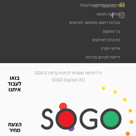
03-7931391
סדנת קוקטיילים ואלכוהול
מחלקת השמה
עמדות רישום ממוחשב לאירועים
בר מתוקים
כח אדם לאירועים
אירועי יוקרה
דיילות לקידום מכירות
דיילות דוגמניות
כל הזכויות שמורות לביזנס קלאס © 2026
מלצרים לאירועים
בואו
SOGO Digital LTD
לעבוד
סדרנים לאירועים
איתנו
חברת אבטחה לאירועים
מארחות לאירועים
עוזרי הפקה
גיוס עובדים זמניים
הצעת
כח אדם לאירועים
מחיר