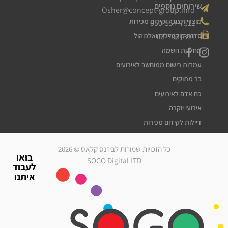
שירותים נוספים
Osher@concept-group.info
מוצרי תצוגה וקידום מכירות
050-557-7511
03-7931391
סדנת קוקטיילים ואלכוהול
מחלקת השמה
עמדות רישום ממוחשב לאירועים
בר מתוקים
כח אדם לאירועים
אירועי יוקרה
דיילות לקידום מכירות
דיילות דוגמניות
כל הזכויות שמורות לביזנס קלאס © 2026
מלצרים לאירועים
בואו
SOGO Digital LTD
לעבוד
סדרנים לאירועים
איתנו
חברת אבטחה לאירועים
מארחות לאירועים
עוזרי הפקה
גיוס עובדים זמניים