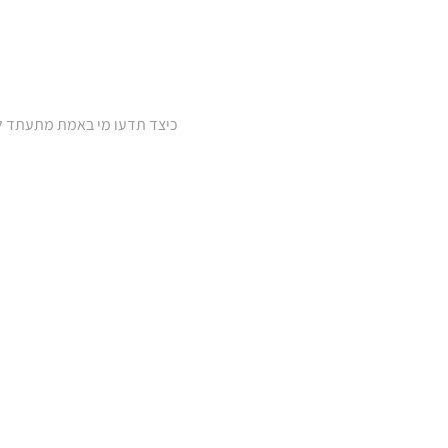
כיצד תדעו מי באמת מתעתד לה