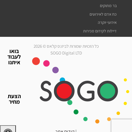
בר מתוקים
כח אדם לאירועים
אירועי יוקרה
דיילות לקידום מכירות
דיילות דוגמניות
כל הזכויות שמורות לביזנס קלאס © 2026
מלצרים לאירועים
בואו
SOGO Digital LTD
לעבוד
סדרנים לאירועים
איתנו
חברת אבטחה לאירועים
מארחות לאירועים
עוזרי הפקה
גיוס עובדים זמניים
הצעת
כח אדם לאירועים
מחיר
אירועי יוקרה
דיילות לאירועים
|
קידום אתר