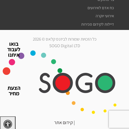
כח אדם לאירועים
אירועי יוקרה
דיילות לקידום מכירות
דיילות דוגמניות
כל הזכויות שמורות לביזנס קלאס © 2026
מלצרים לאירועים
בואו
SOGO Digital LTD
לעבוד
סדרנים לאירועים
איתנו
חברת אבטחה לאירועים
מארחות לאירועים
עוזרי הפקה
גיוס עובדים זמניים
הצעת
כח אדם לאירועים
מחיר
אירועי יוקרה
דיילות לאירועים
|
קידום אתר
דרושים