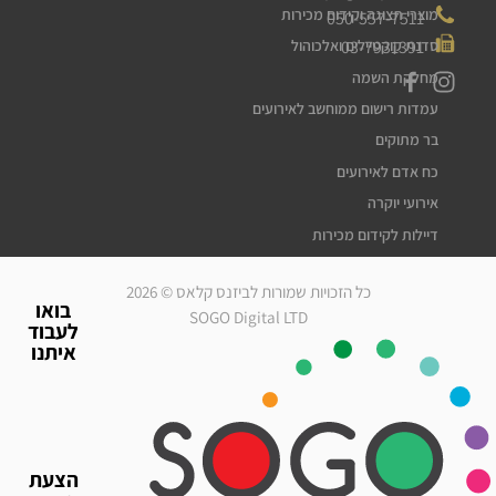
מוצרי תצוגה וקידום מכירות
050-557-7511
03-7931391
סדנת קוקטיילים ואלכוהול
מחלקת השמה
עמדות רישום ממוחשב לאירועים
בר מתוקים
כח אדם לאירועים
אירועי יוקרה
דיילות לקידום מכירות
דיילות דוגמניות
כל הזכויות שמורות לביזנס קלאס © 2026
מלצרים לאירועים
בואו
SOGO Digital LTD
לעבוד
סדרנים לאירועים
איתנו
חברת אבטחה לאירועים
מארחות לאירועים
עוזרי הפקה
גיוס עובדים זמניים
הצעת
כח אדם לאירועים