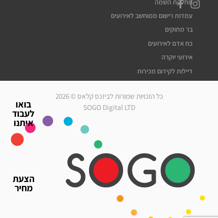
מחלקת השמה
עמדות רישום ממוחשב לאירועים
בר מתוקים
כח אדם לאירועים
אירועי יוקרה
דיילות לקידום מכירות
דיילות דוגמניות
כל הזכויות שמורות לביזנס קלאס © 2026
מלצרים לאירועים
בואו
SOGO Digital LTD
לעבוד
סדרנים לאירועים
איתנו
חברת אבטחה לאירועים
מארחות לאירועים
עוזרי הפקה
גיוס עובדים זמניים
הצעת
כח אדם לאירועים
מחיר
אירועי יוקרה
דיילות לאירועים