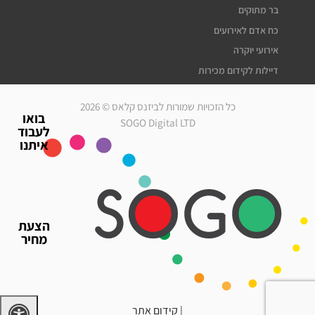
בר מתוקים
כח אדם לאירועים
אירועי יוקרה
דיילות לקידום מכירות
דיילות דוגמניות
כל הזכויות שמורות לביזנס קלאס © 2026
מלצרים לאירועים
בואו
SOGO Digital LTD
לעבוד
סדרנים לאירועים
איתנו
חברת אבטחה לאירועים
מארחות לאירועים
עוזרי הפקה
גיוס עובדים זמניים
הצעת
כח אדם לאירועים
מחיר
אירועי יוקרה
דיילות לאירועים
|
קידום אתר
דרושים