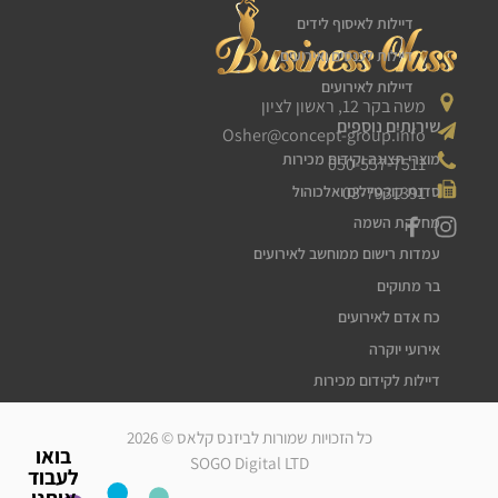
דיילות לאיסוף לידים
דיילות לכנסים ואירועים
דיילות לאירועים
משה בקר 12, ראשון לציון
שירותים נוספים
Osher@concept-group.info
מוצרי תצוגה וקידום מכירות
050-557-7511
03-7931391
סדנת קוקטיילים ואלכוהול
מחלקת השמה
עמדות רישום ממוחשב לאירועים
בר מתוקים
כח אדם לאירועים
אירועי יוקרה
דיילות לקידום מכירות
דיילות דוגמניות
כל הזכויות שמורות לביזנס קלאס © 2026
מלצרים לאירועים
בואו
SOGO Digital LTD
לעבוד
סדרנים לאירועים
איתנו