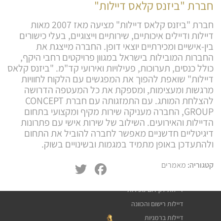
חברת "ביזנס קלאס דיילות"
חברת "ביזנס קלאס דיילות" מציעה מאז 2007 מאות
דיילות ודיילים איכותיים, שירותיים וייצוגיים, בעלי כישורים
בין-אישיים ומכירתיים יוצאי דופן. החברה מייצגת את
החברות המובילות בישראל במגוון פרויקטים רחבי היקף,
כולל כנסים, תערוכות, פעילויות ואירועי קד"מ. "ביזנס קלאס
דיילות" שואפת להפוך את המפגשים עם הלקוח לחוויות
מרגשות ומעצימות, ומספקת את כל המעטפה הדרושה
להצלחת המותג. עם התמזגותה עם חברת CONCEPT
GROUP, החברה מעניקה שירות מקיף ומקצועי בתחום
הדיילות והאירועים. השילוב של שירות אישי עם פתרונות
דיגיטליים חדשניים מאפשר לחברה להוביל את התחום
ולהתעדכן באופן מתמיד במגמות ובשינויים בשוק.
שירותי דיילות
דיילת טעימות
Twitter
Facebook
קטגוריה:
מאמרים
חלוקת עלונים פליירים
דיילות לקידום מכירות
דיילות רישום והכוונה
דיילות ברמניות