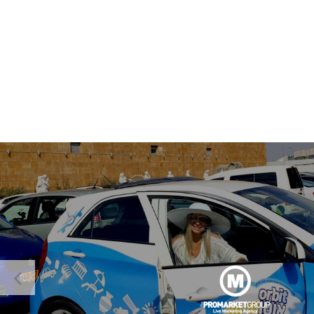
טאבלטים בסופרמרקטים נבחרים, ורושמות אנשים להגרלה נושאת פרס - חופשה זוגית ביוון -
בקנייה של מארז אורביט לרכב.